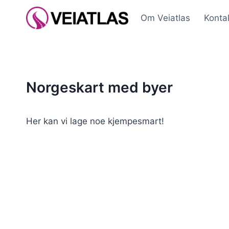
Skip
Om Veiatlas
Konta
to
content
Norgeskart med byer
Her kan vi lage noe kjempesmart!