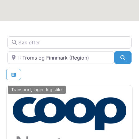
Søk etter
Nær
SøkS
Transport, lager, logistikk