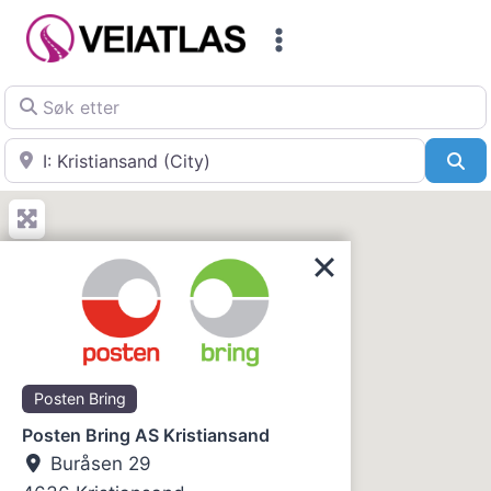
Skip
to
content
Søk etter
Nær
Sø
Posten Bring
Posten Bring AS Kristiansand
Buråsen 29