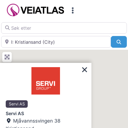
Skip
to
content
Søk etter
Nær
Sø
Servi AS
Servi AS
Mjåvannssvingen 38