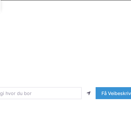
hvor du bor
Få Veibeskriv