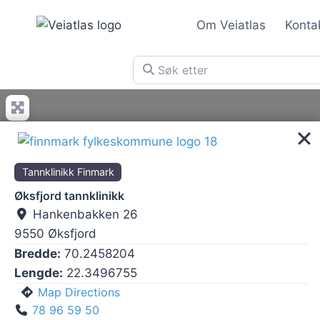
Skip
Om Veiatlas
Konta
to
content
Søk etter
Tannklinikk Finmark
Øksfjord tannklinikk
Hankenbakken 26
9550
Øksfjord
Bredde:
70.2458204
Lengde:
22.3496755
Map Directions
78 96 59 50