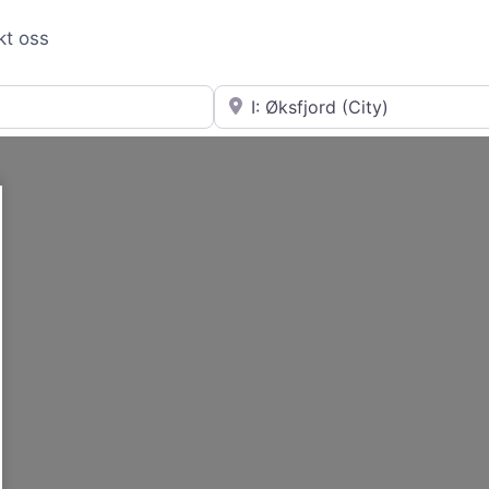
kt oss
Nær
Loading...