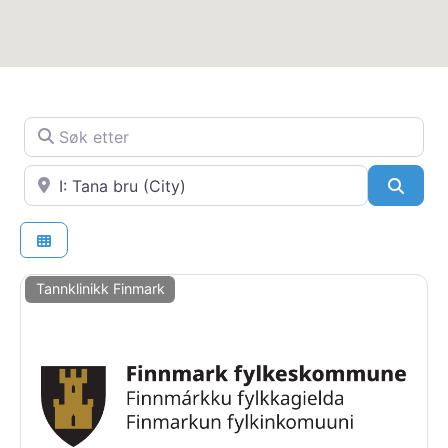
Søk etter
Nær
SøkS
Tannklinikk Finmark