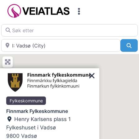
Skip
to
content
Søk etter
Nær
Sø
Fylkeskommune
Finnmark Fylkeskommune
Henry Karlsens plass 1
Fylkeshuset i Vadsø
9800
Vadsø