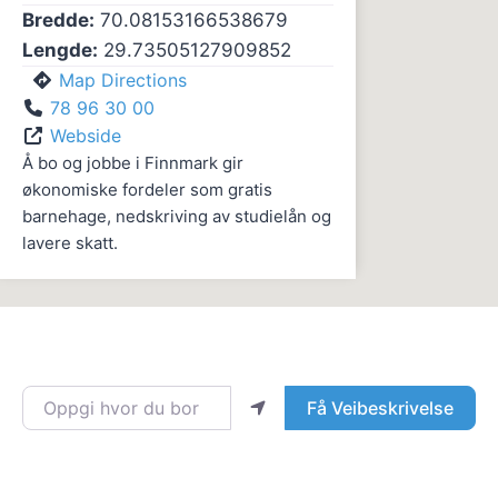
Bredde:
70.08153166538679
Lengde:
29.73505127909852
Map Directions
78 96 30 00
Webside
Å bo og jobbe i Finnmark gir
økonomiske fordeler som gratis
barnehage, nedskriving av studielån og
lavere skatt.
Oppgi hvor du bor
Få Veibeskrivelse