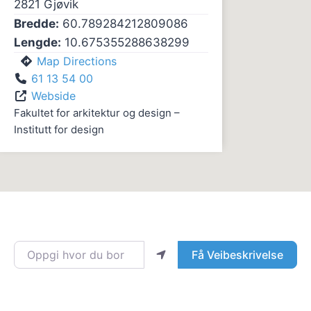
2821
Gjøvik
Bredde:
60.789284212809086
Lengde:
10.675355288638299
Map Directions
61 13 54 00
Webside
Fakultet for arkitektur og design –
Institutt for design
Oppgi hvor du bor
Få Veibeskrivelse