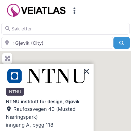
Skip
to
content
Søk etter
Nær
Sø
NTNU
NTNU institutt for design, Gjøvik
Raufossvegen 40 (Mustad
Næringspark)
inngang A, bygg 118