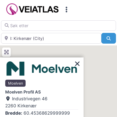
Skip
to
content
Søk etter
Nær
Sø
Moelven
Moelven Profil AS
Industrivegen 46
2260
Kirkenær
Bredde:
60.45368629999999