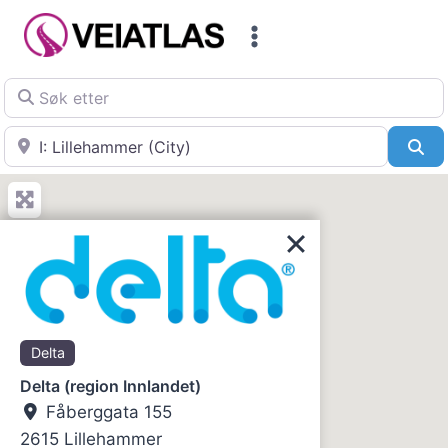
Skip
to
content
Søk etter
Nær
Sø
Delta
Delta (region Innlandet)
Fåberggata 155
2615
Lillehammer