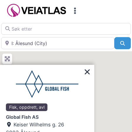
Skip
to
content
Søk etter
Nær
Sø
Fisk, oppdrett, avl
Global Fish AS
Keiser Wilhelms g. 26