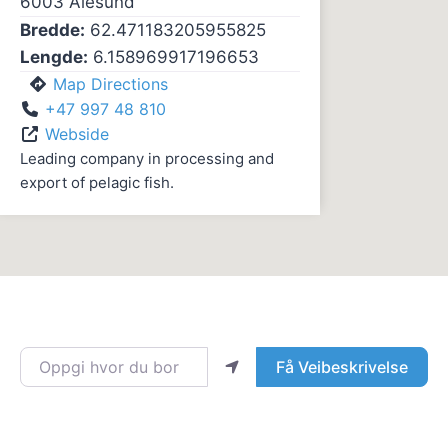
6003
Ålesund
Bredde:
62.471183205955825
Lengde:
6.158969917196653
Map Directions
+47 997 48 810
Webside
Leading company in processing and
export of pelagic fish.
Oppgi hvor du bor
Få Veibeskrivelse