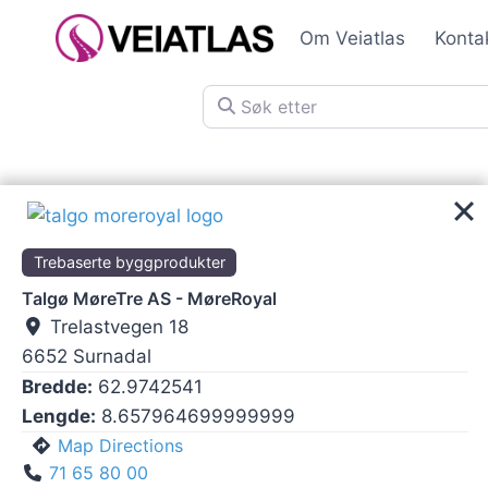
Skip
Om Veiatlas
Konta
to
content
Søk etter
Trebaserte byggprodukter
Talgø MøreTre AS - MøreRoyal
Trelastvegen 18
6652
Surnadal
Bredde:
62.9742541
Lengde:
8.657964699999999
Map Directions
71 65 80 00