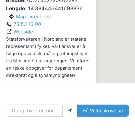
Bredde:
67.27462725402283
Lengde:
14.384446441698836
Map Directions
75 53 15 00
Webside
Statsforvalteren i Nordland er statens
representant i fylket. Vårt ansvar er å
følge opp vedtak, mål og retningslinjer
fra Stortinget og regjeringen. Vi utfører
en rekke oppgaver for departement,
direktorat og tilsynsmyndigheter.
Oppgi hvor du bor
Få Veibeskrivelse