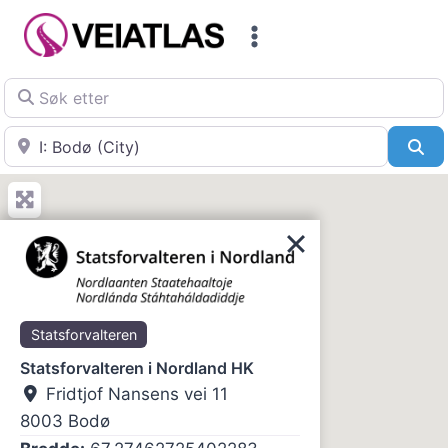
Skip
to
content
Søk etter
Nær
Sø
Statsforvalteren
Statsforvalteren i Nordland HK
Fridtjof Nansens vei 11
8003
Bodø