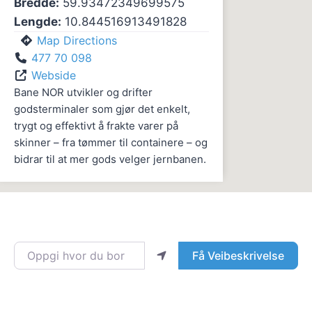
Bredde:
59.93472349699575
Lengde:
10.844516913491828
Map Directions
477 70 098
Webside
Bane NOR utvikler og drifter
godsterminaler som gjør det enkelt,
trygt og effektivt å frakte varer på
skinner – fra tømmer til containere – og
bidrar til at mer gods velger jernbanen.
Oppgi hvor du bor
Få Veibeskrivelse