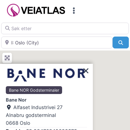
Skip
to
content
Søk etter
Nær
Sø
Bane NOR Godsterminaler
Bane Nor
Alfaset Industrivei 27
Alnabru godsterminal
0668
Oslo