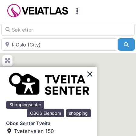
Skip
to
content
Søk etter
Nær
Sø
Shoppingsenter
OBOS Eiendom
shopping
Obos Senter Tveita
Tvetenveien 150