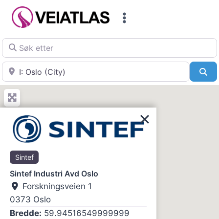
Skip
to
content
Søk etter
Nær
Sø
Sintef
Sintef Industri Avd Oslo
Forskningsveien 1
0373
Oslo
Bredde:
59.94516549999999