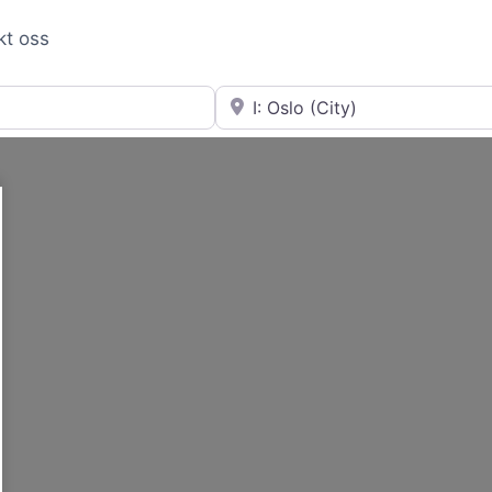
kt oss
Nær
Loading...