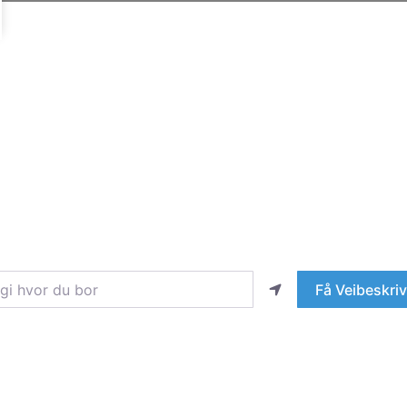
hvor du bor
Få Veibeskriv