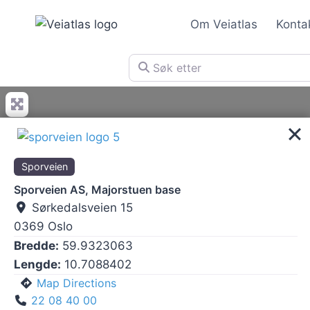
Skip
Om Veiatlas
Konta
to
content
Søk etter
Sporveien
Sporveien AS, Majorstuen base
Sørkedalsveien 15
0369
Oslo
Bredde:
59.9323063
Lengde:
10.7088402
Map Directions
22 08 40 00