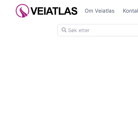
Skip
Om Veiatlas
Konta
to
content
Søk etter