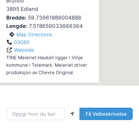
Brufloti
3895
Edland
Bredde:
59.73961889004888
Lengde:
7.578659033666364
Map Directions
03080
Webside
TINE Meieriet Haukeli ligger i Vinje
kommune i Telemark. Meieriet driver
produksjon av Chevre Original.
Oppgi hvor du bor
Få Veibeskrivelse