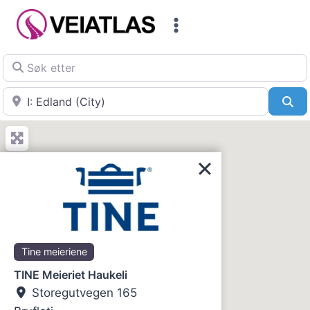
Skip
to
content
Søk etter
Nær
Sø
Tine meieriene
TINE Meieriet Haukeli
Storegutvegen 165