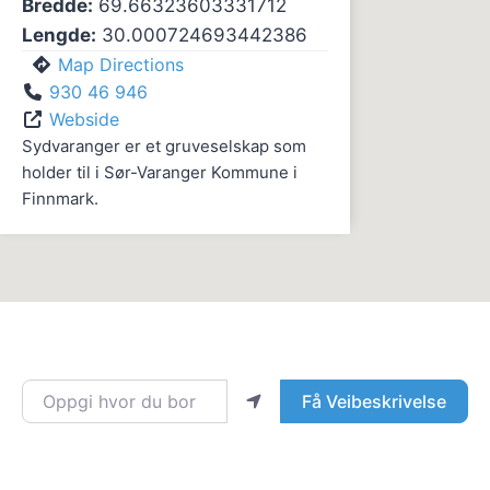
Bredde:
69.66323603331712
Lengde:
30.000724693442386
Map Directions
930 46 946
Webside
Sydvaranger er et gruveselskap som
holder til i Sør-Varanger Kommune i
Finnmark.
Oppgi hvor du bor
Få Veibeskrivelse