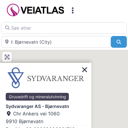
Skip
to
content
Søk etter
Nær
Sø
Gruvedrift og mineralutvinning
Sydvaranger AS - Bjørnevatn
Chr Ankers vei 1060
9910
Bjørnevatn