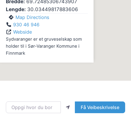
Bredde:
69.72485306743907
Lengde:
30.03449817883606
Map Directions
930 46 946
Webside
Sydvaranger er et gruveselskap som
holder til i Sør-Varanger Kommune i
Finnmark
Oppgi hvor du bor
Få Veibeskrivelse