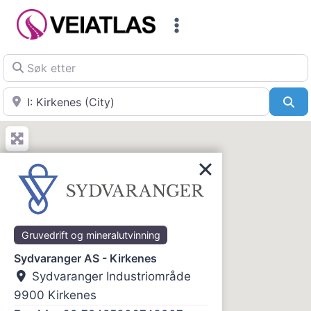
Skip
to
content
Søk etter
Nær
Sø
Gruvedrift og mineralutvinning
Sydvaranger AS - Kirkenes
Sydvaranger Industriområde
9900
Kirkenes