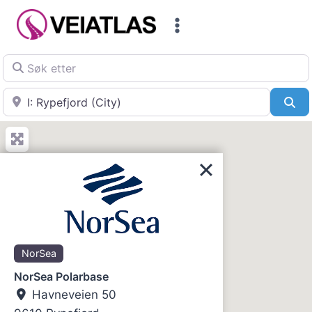
Skip
to
content
Søk etter
Nær
Sø
NorSea
NorSea Polarbase
Havneveien 50