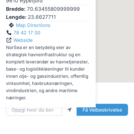
9610
Rypefjord
Bredde:
70.63455809999999
Lengde:
23.6627711
Map Directions
78 42 17 00
Webside
NorSea er en betydelig eier av
strategisk havneinfrastruktur og en
komplett leverandør av havnetjenester,
base- og logistikkløsninger til kunder
innen olje- og gassindustrien, offentlig
virksomhet, havbruksnæringen,
vindindustrien, og andre maritime
næringer.
Oppgi hvor du bor
Få Veibeskrivelse