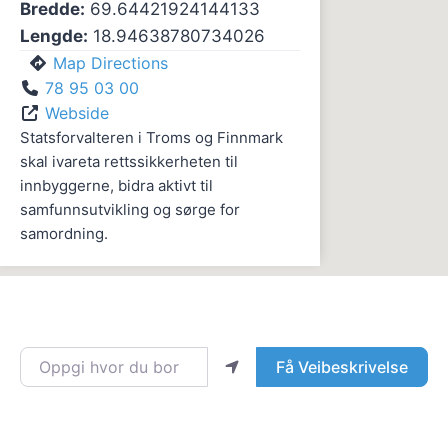
Bredde:
69.64421924144133
Lengde:
18.94638780734026
Map Directions
78 95 03 00
Webside
Statsforvalteren i Troms og Finnmark
skal ivareta rettssikkerheten til
innbyggerne, bidra aktivt til
samfunnsutvikling og sørge for
samordning.
Oppgi hvor du bor
Få Veibeskrivelse