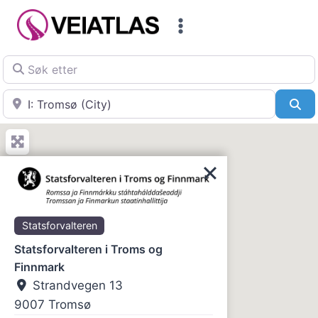
Skip
to
content
Søk etter
Nær
Sø
Statsforvalteren
Statsforvalteren i Troms og
Finnmark
Strandvegen 13
9007
Tromsø