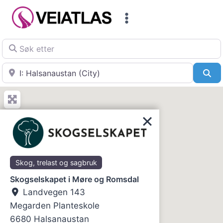
Skip
to
content
Søk etter
Nær
Sø
Skog, trelast og sagbruk
Skogselskapet i Møre og Romsdal
Landvegen 143
Megarden Planteskole
6680
Halsanaustan