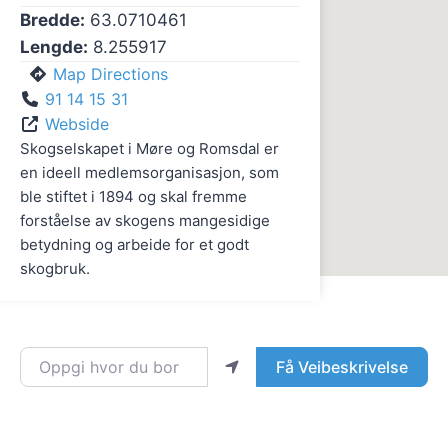
Bredde:
63.0710461
Lengde:
8.255917
Map Directions
91 14 15 31
Webside
Skogselskapet i Møre og Romsdal er
en ideell medlemsorganisasjon, som
ble stiftet i 1894 og skal fremme
forståelse av skogens mangesidige
betydning og arbeide for et godt
skogbruk.
Oppgi hvor du bor
Få Veibeskrivelse