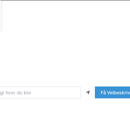
hvor du bor
Få Veibeskriv