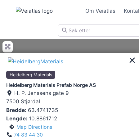
Skip
Om Veiatlas
Konta
to
content
Søk etter
Heidelberg Materials
Heidelberg Materials Prefab Norge AS
H. P. Jenssens gate 9
7500
Stjørdal
Bredde:
63.4741735
Lengde:
10.8861712
Map Directions
74 83 44 30