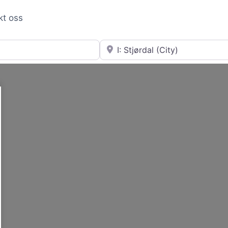
kt oss
Nær
Loading...