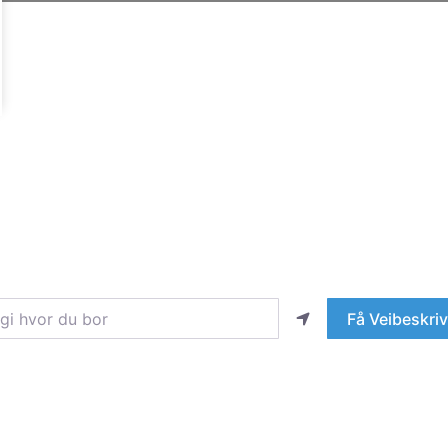
hvor du bor
Få Veibeskriv