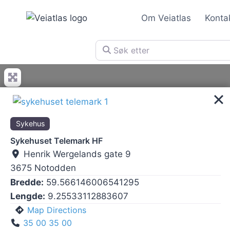
Skip
Om Veiatlas
Konta
to
content
Søk etter
Sykehus
Sykehuset Telemark HF
Henrik Wergelands gate 9
3675
Notodden
Bredde:
59.566146006541295
Lengde:
9.25533112883607
Map Directions
35 00 35 00