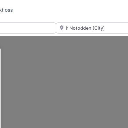
kt oss
Nær
Loading...