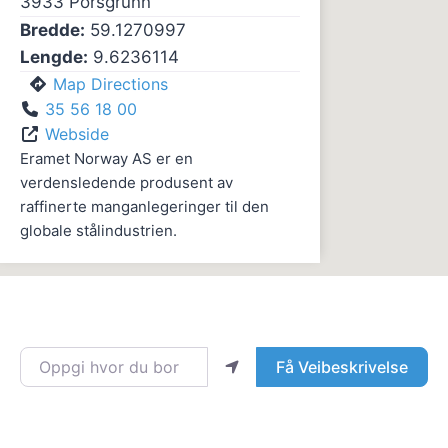
3933
Porsgrunn
Bredde:
59.1270997
Lengde:
9.6236114
Map Directions
35 56 18 00
Webside
Eramet Norway AS er en
verdensledende produsent av
raffinerte manganlegeringer til den
globale stålindustrien.
Oppgi hvor du bor
Få Veibeskrivelse