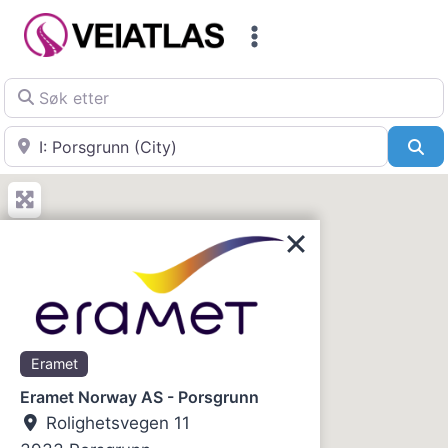
Skip
to
content
Søk etter
Nær
Sø
Eramet
Eramet Norway AS - Porsgrunn
Rolighetsvegen 11