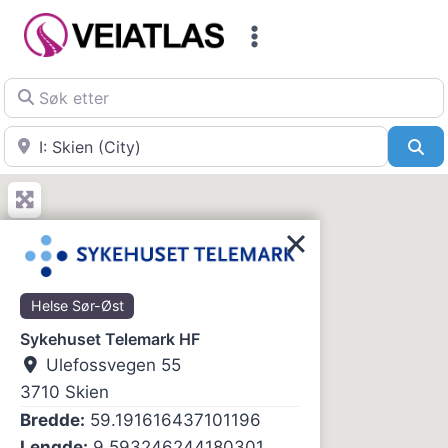
Skip
to
content
Søk etter
Nær
Sø
Helse Sør-Øst
Sykehuset Telemark HF
Ulefossvegen 55
3710
Skien
Bredde:
59.191616437101196
Lengde:
9.593246244180301