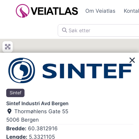
Skip
Om Veiatlas
Konta
to
content
Søk etter
Sintef
Sintef Industri Avd Bergen
Thormøhlens Gate 55
5006
Bergen
Bredde:
60.3812916
Lengde:
5.3321105