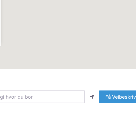
hvor du bor
Få Veibeskriv