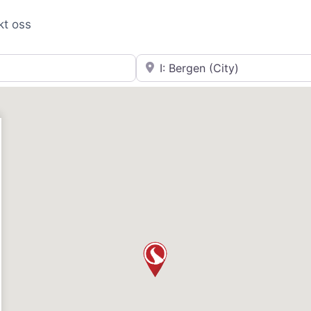
kt oss
Nær