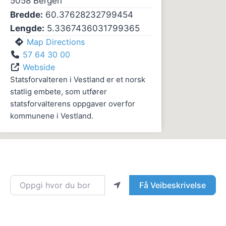
5058
Bergen
Bredde:
60.37628232799454
Lengde:
5.3367436031799365
Map Directions
57 64 30 00
Webside
Statsforvalteren i Vestland er et norsk
statlig embete, som utfører
statsforvalterens oppgaver overfor
kommunene i Vestland.
Oppgi hvor du bor
Få Veibeskrivelse