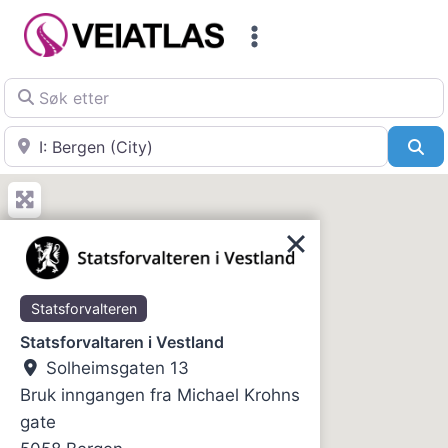
Skip
to
content
Søk etter
Nær
Sø
Statsforvalteren
Statsforvaltaren i Vestland
Solheimsgaten 13
Bruk inngangen fra Michael Krohns
gate