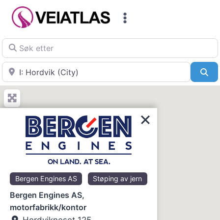
Skip
to
content
Søk etter
Nær
Sø
Bergen Engines AS
Støping av jern
Bergen Engines AS,
motorfabrikk/kontor