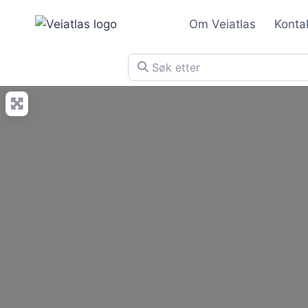
Skip
Om Veiatlas
Konta
to
content
Søk etter