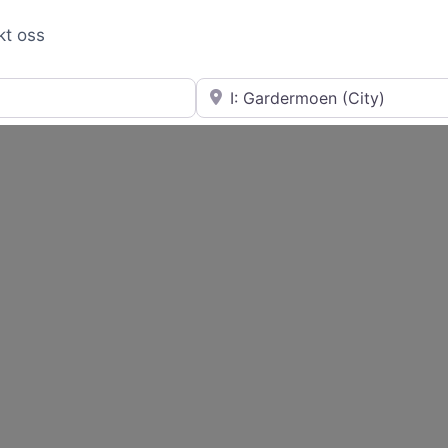
kt oss
Nær
Loading...