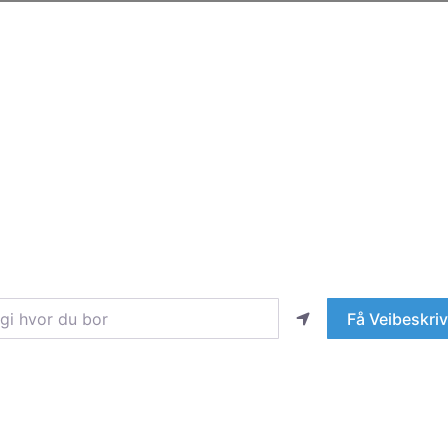
hvor du bor
Få Veibeskriv