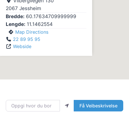
Vilbergvegen 130
2067
Jessheim
Bredde:
60.17634709999999
Lengde:
11.1462554
Map Directions
22 89 95 95
Webside
Oppgi hvor du bor
Få Veibeskrivelse