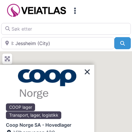
Skip
to
content
Søk etter
Nær
Sø
COOP lager
Transport, lager, logistikk
Coop Norge SA - Hovedlager