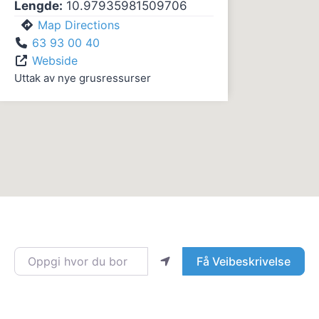
Lengde:
10.97935981509706
Map Directions
63 93 00 40
Webside
Uttak av nye grusressurser
Oppgi hvor du bor
Få Veibeskrivelse