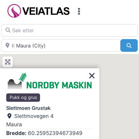
Skip
to
content
Søk etter
Nær
Sø
Pukk og grus
Slettmoen Grustak
Slettmovegen 4
Maura
Bredde:
60.25952394673949