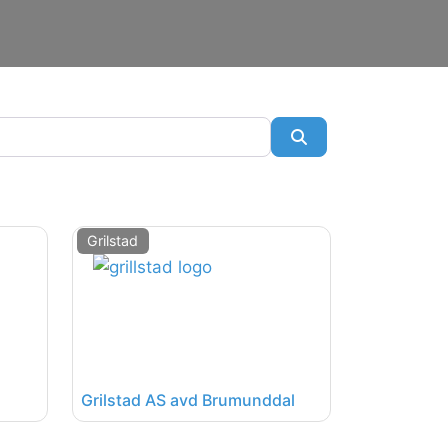
SøkSøk
Grilstad
Grilstad AS avd Brumunddal