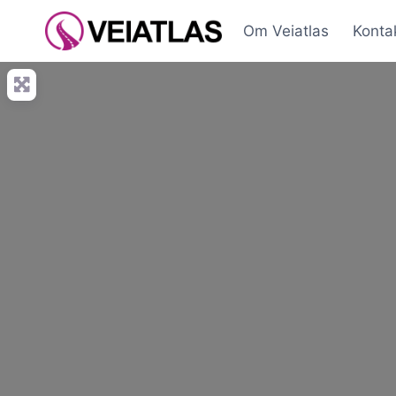
Skip
Om Veiatlas
Konta
to
content