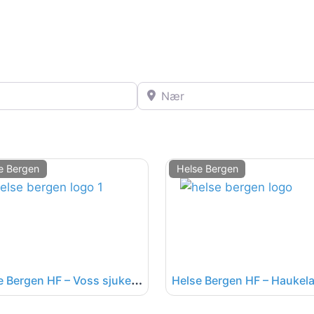
Nær
e Bergen
Helse Bergen
H
else Bergen HF – Voss sjukehus