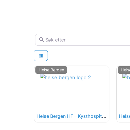
Søk etter
Helse Bergen
Hels
H
else Bergen HF – Kysthospitalet i Hagevik