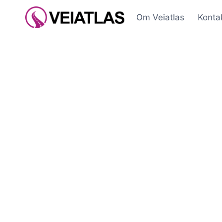
Skip
Om Veiatlas
Konta
to
content