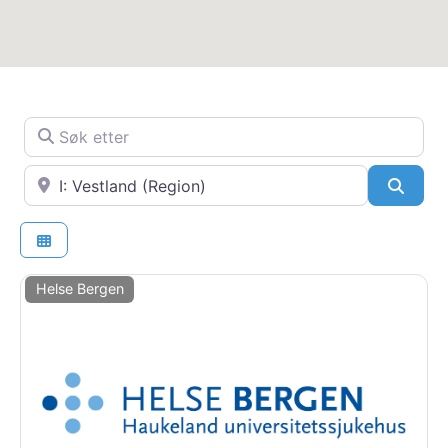
Søk etter
Nær
SøkS
Helse Bergen