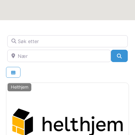
Søk etter
Nær
SøkS
Helthjem