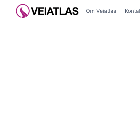
Skip
Om Veiatlas
Konta
to
content