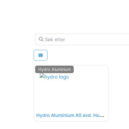
Søk etter
Hydro Aluminium
H
ydro Aluminium AS avd. Husnes