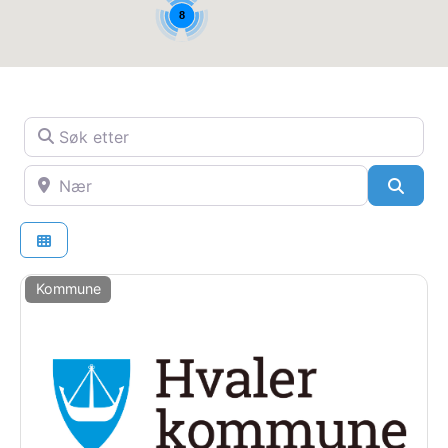
8
Søk etter
Nær
SøkS
Kommune