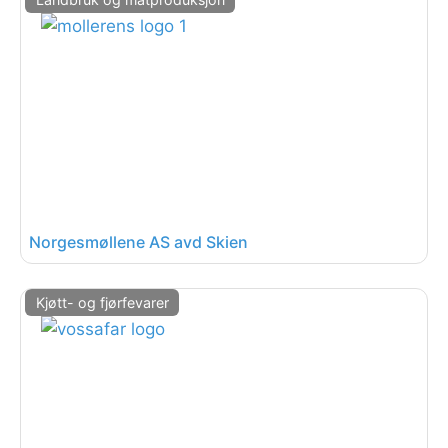
Norgesmøllene AS avd Skien
Kjøtt- og fjørfevarer