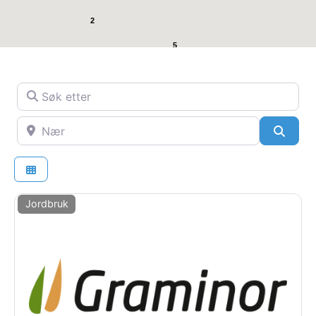
2
5
Søk etter
Nær
SøkS
Jordbruk