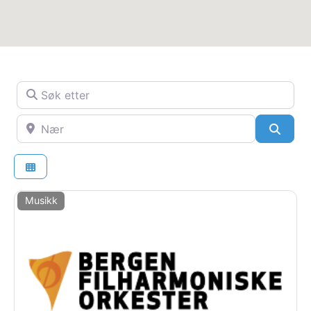
Søk etter
Nær
SøkS
Musikk