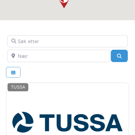
Søk etter
Nær
SøkS
TUSSA