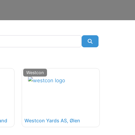
SøkSøk
Westcon
and
Westcon Yards AS, Ølen