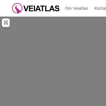
Skip
Om Veiatlas
Konta
to
content