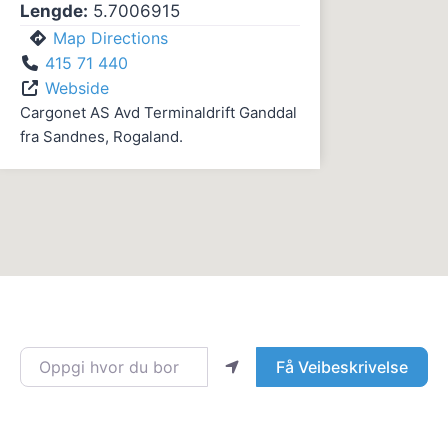
Lengde:
5.7006915
Map Directions
415 71 440
Webside
Cargonet AS Avd Terminaldrift Ganddal
fra Sandnes, Rogaland.
Oppgi hvor du bor
Få Veibeskrivelse