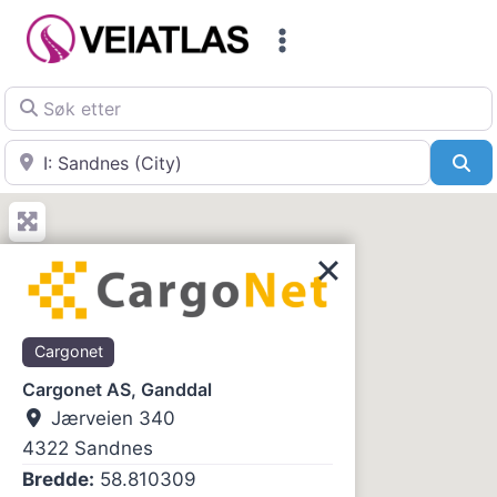
Skip
to
content
Søk etter
Nær
Sø
Cargonet
Cargonet AS, Ganddal
Jærveien 340
4322
Sandnes
Bredde:
58.810309