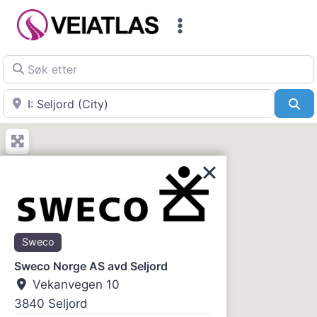
Skip
to
content
Søk etter
Nær
Sø
Sweco
Sweco Norge AS avd Seljord
Vekanvegen 10
3840
Seljord