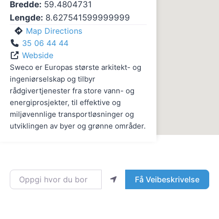
Bredde:
59.4804731
Lengde:
8.627541599999999
Map Directions
35 06 44 44
Webside
Sweco er Europas største arkitekt- og
ingeniørselskap og tilbyr
rådgivertjenester fra store vann- og
energiprosjekter, til effektive og
miljøvennlige transportløsninger og
utviklingen av byer og grønne områder.
Oppgi hvor du bor
Få Veibeskrivelse