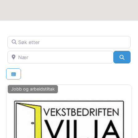
Søk etter
Nær
SøkS
Jobb og arbeidstiltak