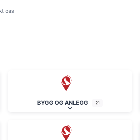
kt oss
BYGG OG ANLEGG
21
Expand sub-categories