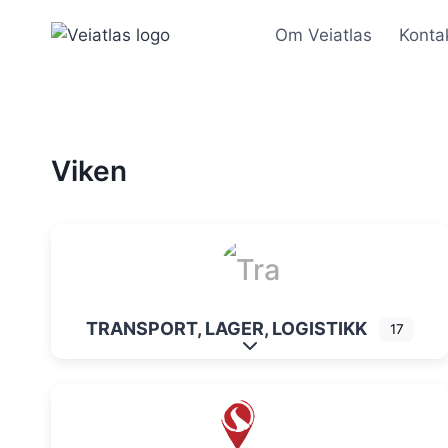
Skip
Om Veiatlas
Konta
to
content
Viken
TRANSPORT, LAGER, LOGISTIKK
17
Expand sub-categories