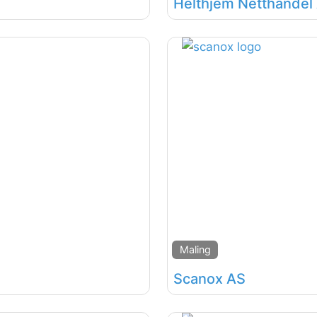
Helthjem Netthandel A
Maling
Scanox AS