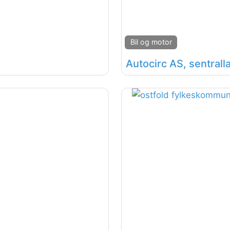
Bil og motor
Autocirc AS, sentrall